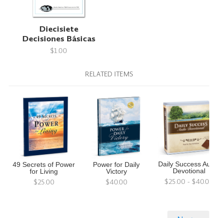
Diecisiete
Decisiones Básicas
$1.00
RELATED ITEMS
Daily Success Audi
49 Secrets of Power
Power for Daily
Devotional
for Living
Victory
$25.00 - $40.00
$25.00
$40.00