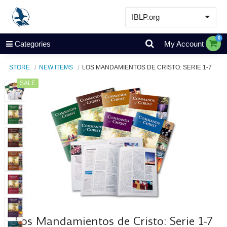
IBLP.org
Learn
0
Categories
My Account
Events & Resources
STORE
NEW ITEMS
LOS MANDAMIENTOS DE CRISTO: SERIE 1-7
About
SALE
Store
Los Mandamientos de Cristo: Serie 1-7