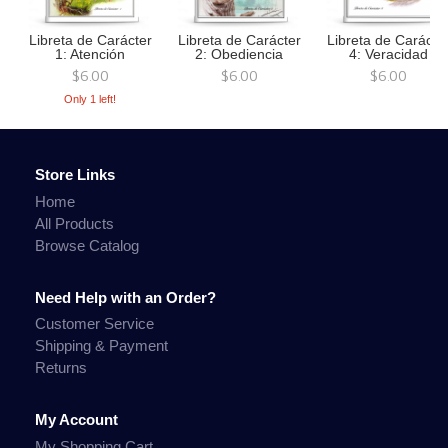
Libreta de Carácter
Libreta de Carácter
Libreta de Carácte
1: Atención
2: Obediencia
4: Veracidad
$6.00
$6.00
$6.00
Only 1 left!
Store Links
Home
All Products
Browse Catalog
Need Help with an Order?
Customer Service
Shipping & Payment
Returns
My Account
My Shopping Cart