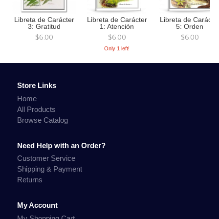
Libreta de Carácter
Libreta de Carácter
Libreta de Carácte
3: Gratitud
1: Atención
5: Orden
$6.00
$6.00
$6.00
Only 1 left!
Store Links
Home
All Products
Browse Catalog
Need Help with an Order?
Customer Service
Shipping & Payment
Returns
My Account
My Shopping Cart