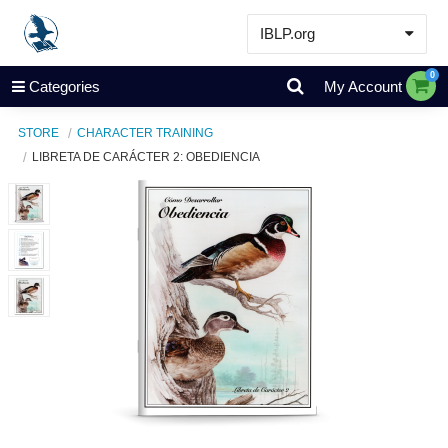
IBLP.org
Learn
0
Categories
My Account
Events & Resources
STORE
CHARACTER TRAINING
About
LIBRETA DE CARÁCTER 2: OBEDIENCIA
Store