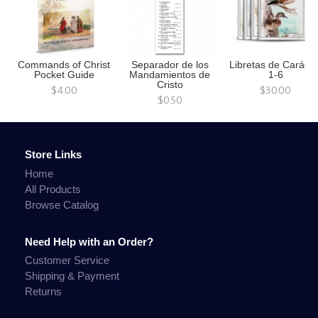
Commands of Christ
Separador de los
Libretas de Carácte
Pocket Guide
Mandamientos de
1-6
Cristo
$4.00
$30.00
$0.50
Store Links
Home
All Products
Browse Catalog
Need Help with an Order?
Customer Service
Shipping & Payment
Returns