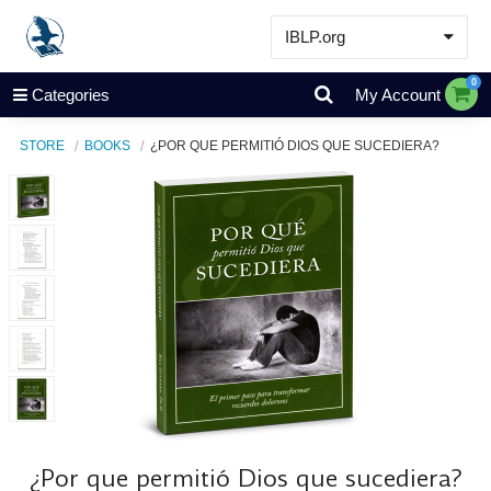
IBLP.org
Learn
0
Categories
My Account
Events & Resources
STORE
BOOKS
¿POR QUE PERMITIÓ DIOS QUE SUCEDIERA?
About
Store
¿Por que permitió Dios que sucediera?