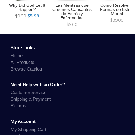
Why Did God Let It
Las Mentiras que
Cómo Resolver 7
Happen?
Creemos Causantes
Formas de Estrés
de Estrés y
Mortal
$9.99
$5.99
Enfermedad
$39.00
$9.00
Store Links
Home
All Products
Browse Catalog
Need Help with an Order?
Customer Service
Shipping & Payment
Returns
My Account
My Shopping Cart