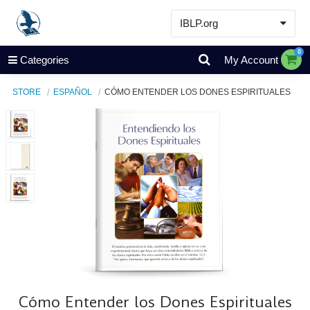
IBLP.org
Learn
0
Categories
My Account
Events & Resources
STORE
ESPAÑOL
CÓMO ENTENDER LOS DONES ESPIRITUALES
About
Store
Cómo Entender los Dones Espirituales