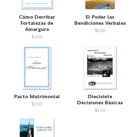
Cómo Derribar
El Poder las
Fortalezas de
Bendiciones Verbales
Amargura
$5.00
$2.00
Pacto Matrimonial
Diecisiete
Decisiones Básicas
$2.00
$1.00