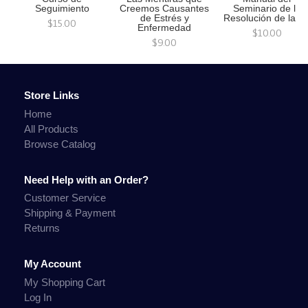
Seguimiento
Creemos Causantes
Seminario de la
de Estrés y
Resolución de la Ir
$15.00
Enfermedad
$10.00
$9.00
Store Links
Home
All Products
Browse Catalog
Need Help with an Order?
Customer Service
Shipping & Payment
Returns
My Account
My Shopping Cart
Log In