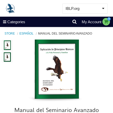
IBLP.org
Learn
0
Categories
My Account
Events & Resources
STORE
ESPAÑOL
MANUAL DEL SEMINARIO AVANZADO
About
Store
Manual del Seminario Avanzado