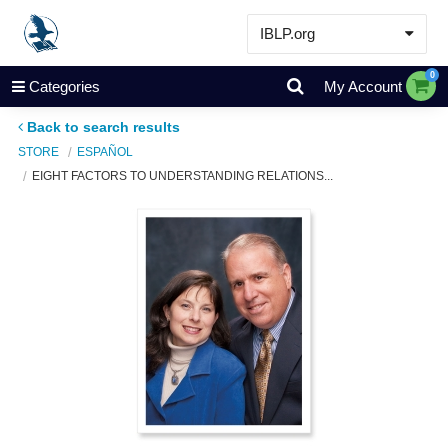
IBLP.org
Learn
0
Categories
My Account
Events & Resources
Back to search results
About
STORE
ESPAÑOL
EIGHT FACTORS TO UNDERSTANDING RELATIONS...
Store