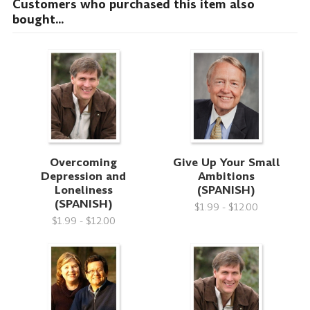
Customers who purchased this item also
bought...
Overcoming
Give Up Your Small
Depression and
Ambitions
Loneliness
(SPANISH)
(SPANISH)
$1.99 - $12.00
$1.99 - $12.00