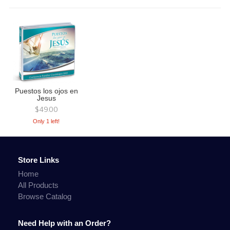
Puestos los ojos en
Jesus
$49.00
Only 1 left!
Store Links
Home
All Products
Browse Catalog
Need Help with an Order?