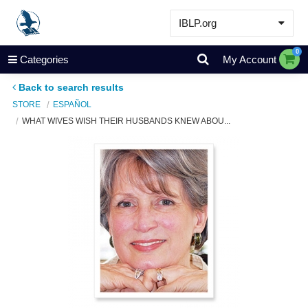
IBLP.org
Learn
0
Categories
My Account
Events & Resources
Back to search results
About
STORE
ESPAÑOL
WHAT WIVES WISH THEIR HUSBANDS KNEW ABOU...
Store