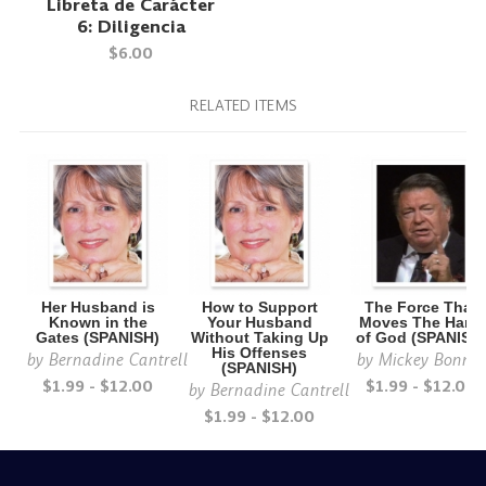
Libreta de Carácter
6: Diligencia
$6.00
RELATED ITEMS
Her Husband is
How to Support
The Force That
Known in the
Your Husband
Moves The Hand
Gates (SPANISH)
Without Taking Up
of God (SPANISH
His Offenses
by
Bernadine Cantrell
by
Mickey Bonner
(SPANISH)
$1.99 - $12.00
$1.99 - $12.00
by
Bernadine Cantrell
$1.99 - $12.00