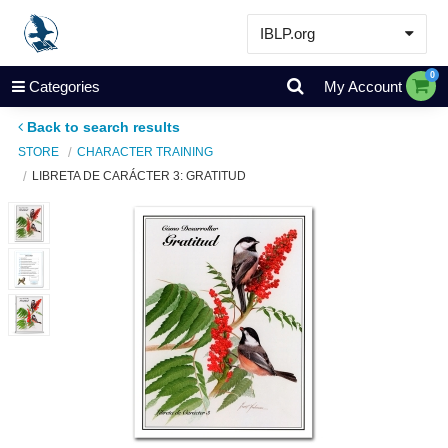
IBLP.org
Learn
0
Categories
My Account
Events & Resources
Back to search results
About
STORE
CHARACTER TRAINING
LIBRETA DE CARÁCTER 3: GRATITUD
Store