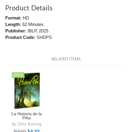
Product Details
Format:
HD
Length:
62 Minutes
Publisher:
IBLP
, 2025
Product Code:
SHDPS
RELATED ITEMS
SALE
La Historia de la
Piña
by
Otto Koning
$10.00
$4.99