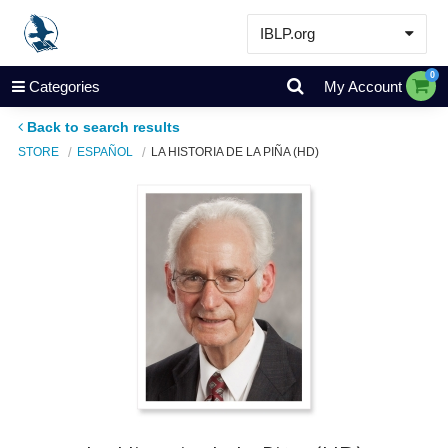
IBLP.org
Learn
0
Categories
My Account
Events & Resources
Back to search results
About
STORE
ESPAÑOL
LA HISTORIA DE LA PIÑA (HD)
Store