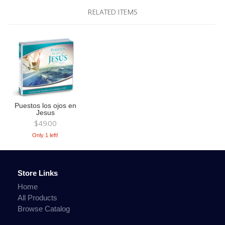
RELATED ITEMS
Puestos los ojos en
Jesus
$49.00
Only 1 left!
Store Links
Home
All Products
Browse Catalog