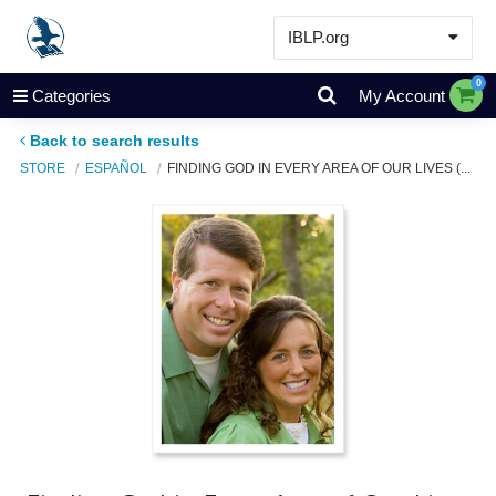
IBLP.org
Learn
0
Categories
My Account
Events & Resources
Back to search results
About
STORE
ESPAÑOL
FINDING GOD IN EVERY AREA OF OUR LIVES (...
Store