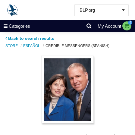
IBLP.org
Learn
0
Categories
My Account
Events & Resources
Back to search results
About
STORE
ESPAÑOL
CREDIBLE MESSENGERS (SPANISH)
Store