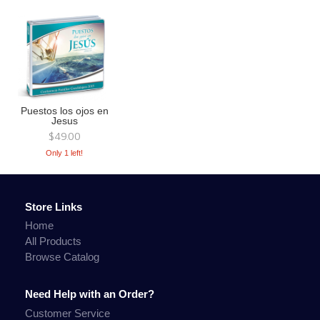
Puestos los ojos en
Jesus
$49.00
Only 1 left!
Store Links
Home
All Products
Browse Catalog
Need Help with an Order?
Customer Service